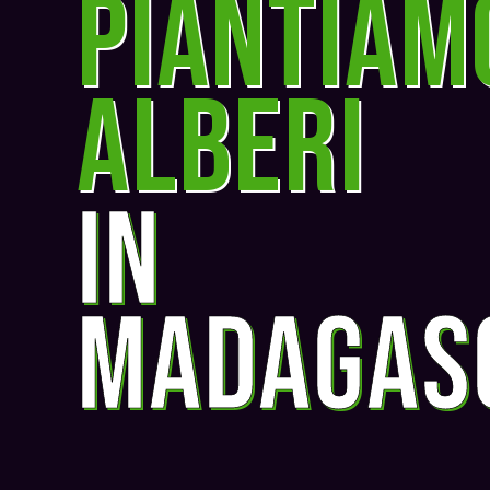
piantiam
alberi
in
madagas