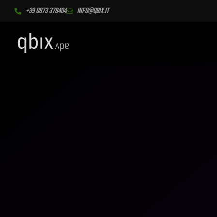
+39 0873 378404
info@qbix.it