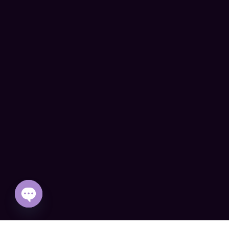
Open
chaty