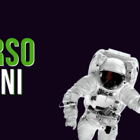
rso
ni
o