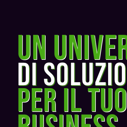
un unive
di soluzio
per il tu