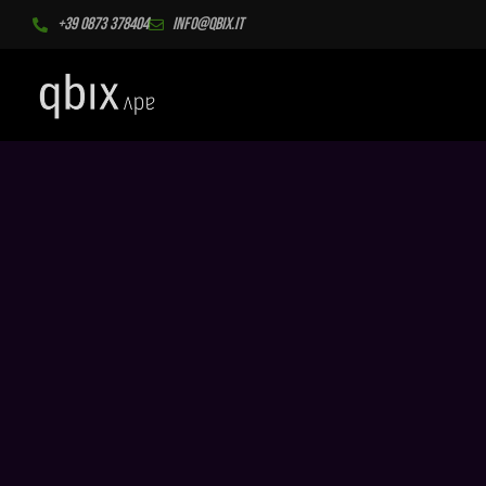
+39 0873 378404
info@qbix.it